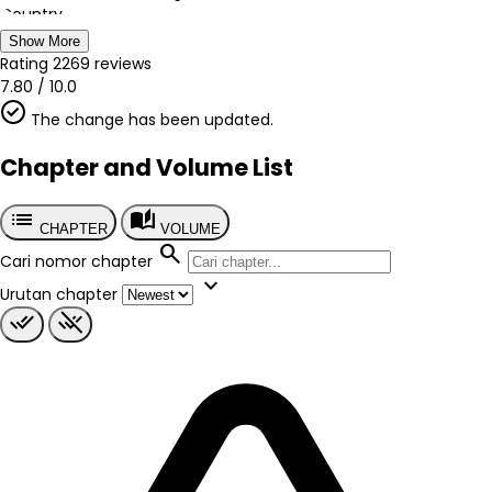
Country
Jepang
Show More
Author
Rating
2269
reviews
Oomi Suzu
7.80
/
10.0
Artist
The change has been updated.
Oomi Suzu
Chapter
Chapter and Volume List
?
Published
list
auto_stories
2022
CHAPTER
VOLUME
Tags
search
Cari nomor chapter
-
expand_more
Genre
Urutan chapter
Comedy
Harem
Romance
School Life
Seinen
Slice of Life
done_all
remove_done