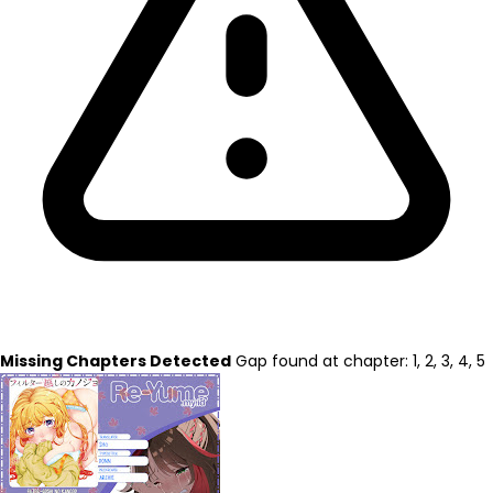
Missing Chapters Detected
Gap found at chapter: 1, 2, 3, 4, 5