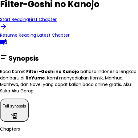
Filter-Goshi no Kanojo
Start Reading
First Chapter
arrow_forward
Resume Reading
Latest Chapter
auto_stories
notes
Synopsis
Baca Komik
Filter-Goshi no Kanojo
bahasa Indonesia lengkap
dan baru di
ReYume
. Kami menyediakan Komik, Manhua,
Manhwa, dan Novel yang dapat kalian baca online gratis. Aku
Suka Aku Garap
Full synopsis
history_edu
Chapters