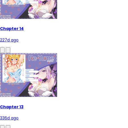
Chapter 14
227d ago
Chapter 13
336d ago