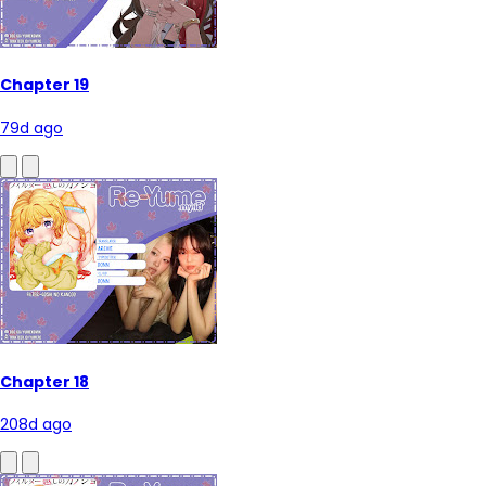
Chapter 19
79d ago
Chapter 18
208d ago