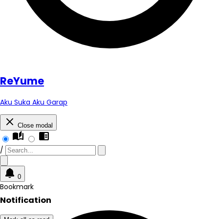
Re
Yume
Aku Suka Aku Garap
Close modal
auto_stories
chrome_reader_mode
/
0
Bookmark
Notification