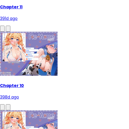
Chapter 11
391d ago
Chapter 10
398d ago