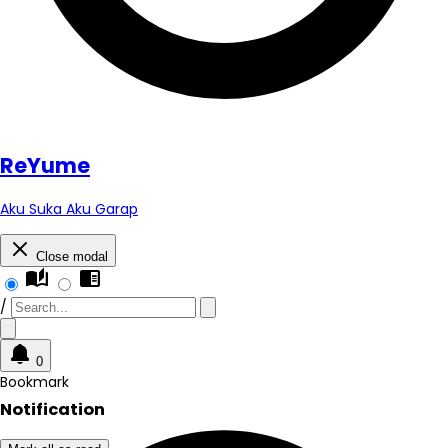
Re
Yume
Aku Suka Aku Garap
Close modal
auto_stories
chrome_reader_mode
/
0
Bookmark
Notification