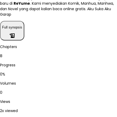
baru di
ReYume
. Kami menyediakan Komik, Manhua, Manhwa,
dan Novel yang dapat kalian baca online gratis. Aku Suka Aku
Garap
Full synopsis
history_edu
Chapters
8
Progress
0%
Volumes
0
Views
2x viewed