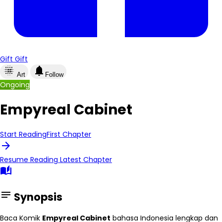
Gift
Gift
lens_blur
notifications
Art
Follow
Ongoing
Empyreal Cabinet
Start Reading
First Chapter
arrow_forward
Resume Reading
Latest Chapter
auto_stories
notes
Synopsis
Baca Komik
Empyreal Cabinet
bahasa Indonesia lengkap dan