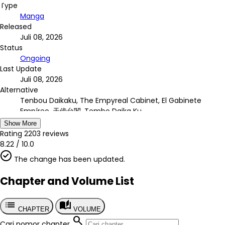
Type
Manga
Released
Juli 08, 2026
Status
Ongoing
Last Update
Juli 08, 2026
Alternative
Tenbou Daikaku, The Empyreal Cabinet, El Gabinete
Empíreo, 天傍台閣, Tembo Daika Ku
Country
Show More
Jepang
Rating
2203
reviews
Author
8.22
/
10.0
Yuba Fumiji
The change has been updated.
Artist
Yuba Fumiji
Chapter and Volume List
Chapter
?
list
auto_stories
Published
CHAPTER
VOLUME
2024
search
Cari nomor chapter