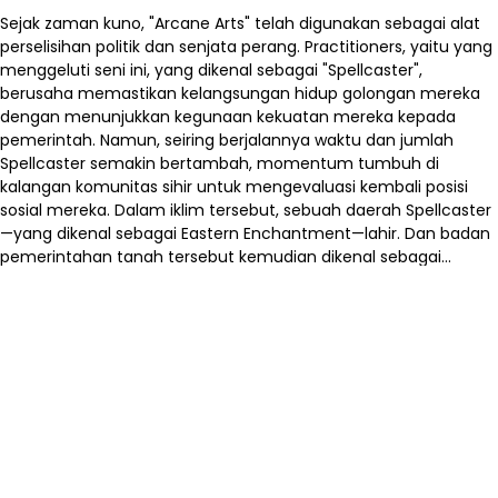
Sejak zaman kuno, "Arcane Arts" telah digunakan sebagai alat
perselisihan politik dan senjata perang. Practitioners, yaitu yang
menggeluti seni ini, yang dikenal sebagai "Spellcaster",
berusaha memastikan kelangsungan hidup golongan mereka
dengan menunjukkan kegunaan kekuatan mereka kepada
pemerintah. Namun, seiring berjalannya waktu dan jumlah
Spellcaster semakin bertambah, momentum tumbuh di
kalangan komunitas sihir untuk mengevaluasi kembali posisi
sosial mereka. Dalam iklim tersebut, sebuah daerah Spellcaster
—yang dikenal sebagai Eastern Enchantment—lahir. Dan badan
pemerintahan tanah tersebut kemudian dikenal sebagai...
Empyreal Cabinet.
shield
Start Reading
arrow_forward_ios