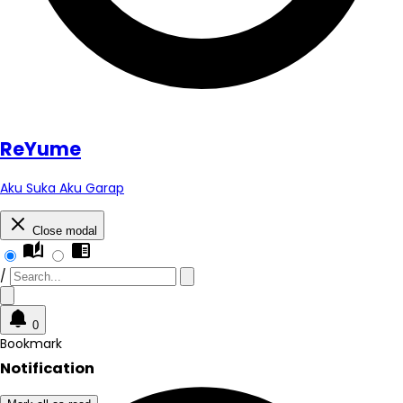
Re
Yume
Aku Suka Aku Garap
Close modal
auto_stories
chrome_reader_mode
/
0
Bookmark
Notification