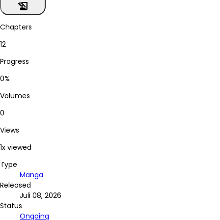
history_edu
Chapters
12
Progress
0%
Volumes
0
Views
1x viewed
Type
Manga
Released
Juli 08, 2026
Status
Ongoing