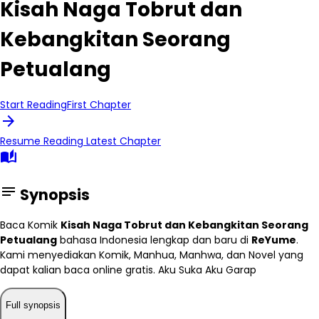
Kisah Naga Tobrut dan
Kebangkitan Seorang
Petualang
Start Reading
First Chapter
arrow_forward
Resume Reading
Latest Chapter
auto_stories
notes
Synopsis
Baca Komik
Kisah Naga Tobrut dan Kebangkitan Seorang
Petualang
bahasa Indonesia lengkap dan baru di
ReYume
.
Kami menyediakan Komik, Manhua, Manhwa, dan Novel yang
dapat kalian baca online gratis. Aku Suka Aku Garap
Full synopsis