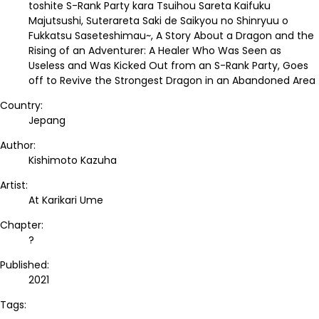
toshite S-Rank Party kara Tsuihou Sareta Kaifuku
Majutsushi, Suterareta Saki de Saikyou no Shinryuu o
Fukkatsu Saseteshimau~, A Story About a Dragon and the
Rising of an Adventurer: A Healer Who Was Seen as
Useless and Was Kicked Out from an S-Rank Party, Goes
off to Revive the Strongest Dragon in an Abandoned Area
Country:
Jepang
Author:
Kishimoto Kazuha
Artist:
At Karikari Ume
Chapter:
?
Published:
2021
Tags: