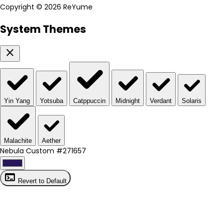
Copyright ©
2026 ReYume
System Themes
close
Yin Yang
Yotsuba
Catppuccin
Midnight
Verdant
Solaris
Malachite
Aether
Nebula Custom
#271657
terminal
Revert to Default