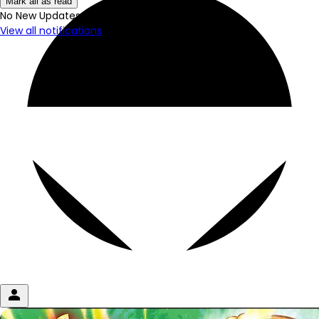
Mark all as read
No New Updates
View all notifications
person