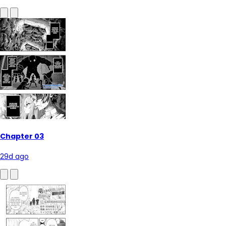
Chapter 03
29d ago