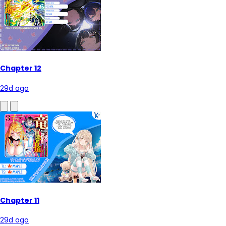
-
Genre
Action
Adventure
Drama
Fantasy
Magic
Romance
Shounen
Chapter 12
29d ago
Chapter 11
29d ago